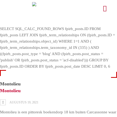
SELECT SQL_CALC_FOUND_ROWS fpirb_posts.ID FROM
fpirb_posts LEFT JOIN fpirb_term_relationships ON (fpirb_posts.ID =
fpirb_term_relationships.object_id) WHERE 1=1 AND (
fpirb_term_relationships.term_taxonomy_id IN (335) ) AND
((fpirb_posts.post_type = 'blog' AND (fpirb_posts.post_status =
'publish' OR fpirb_posts.post_status = 'acf-disabled'))) GROUP BY
fpirb_posts.ID ORDER BY fpirb_posts.post_date DESC LIMIT 0, 6
Montolieu
Montolieu
AUGUSTUS 19, 2021
Montolieu is een pittoresk boekendorp 18 km buiten Carcassonne waar