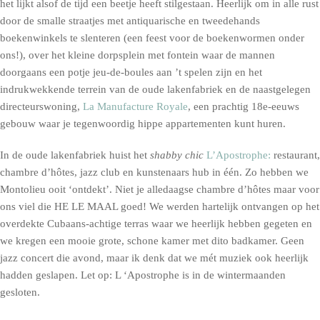
het lijkt alsof de tijd een beetje heeft stilgestaan. Heerlijk om in alle rust
door de smalle straatjes met antiquarische en tweedehands
boekenwinkels te slenteren (een feest voor de boekenwormen onder
ons!), over het kleine dorpsplein met fontein waar de mannen
doorgaans een potje jeu-de-boules aan ’t spelen zijn en het
indrukwekkende terrein van de oude lakenfabriek en de naastgelegen
directeurswoning,
La Manufacture Royale
, een prachtig 18e-eeuws
gebouw waar je tegenwoordig hippe appartementen kunt huren.
In de oude lakenfabriek huist het
shabby chic
L’Apostrophe:
restaurant,
chambre d’hôtes, jazz club en kunstenaars hub in één. Zo hebben we
Montolieu ooit ‘ontdekt’. Niet je alledaagse chambre d’hôtes maar voor
ons viel die HE LE MAAL goed! We werden hartelijk ontvangen op het
overdekte Cubaans-achtige terras waar we heerlijk hebben gegeten en
we kregen een mooie grote, schone kamer met dito badkamer. Geen
jazz concert die avond, maar ik denk dat we mét muziek ook heerlijk
hadden geslapen. Let op: L ‘Apostrophe is in de wintermaanden
gesloten.