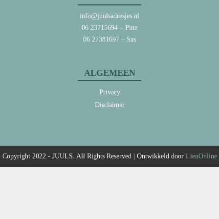
info@juulsadresjes.nl
06 23715694
– Pine
06 27381697
– Sas
ALGEMEEN
Privacy
Disclaimer
Copyright 2022 - JUULS. All Rights Reserved | Ontwikkeld door
LienOnline