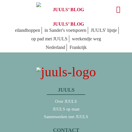
JUULS’ BLOG
JUULS’ BLOG
eilandhoppen
in Sander's voetsporen
JUULS' lijstje
op pad met JUULS
weekendje weg
Nederland
Frankrijk
JUULS
Over JUULS
JUULS op maat
Samenwerken met JUULS
CONTACT