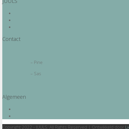
JUULS
Over JUULS
JUULS op maat
Samenwerken met JUULS
Contact
info@juulsadresjes.nl
06 23715694
– Pine
06 27381697
– Sas
Algemeen
Privacy
Disclaimer
Copyright 2022 - JUULS. All Rights Reserved | Ontwikkeld door
L