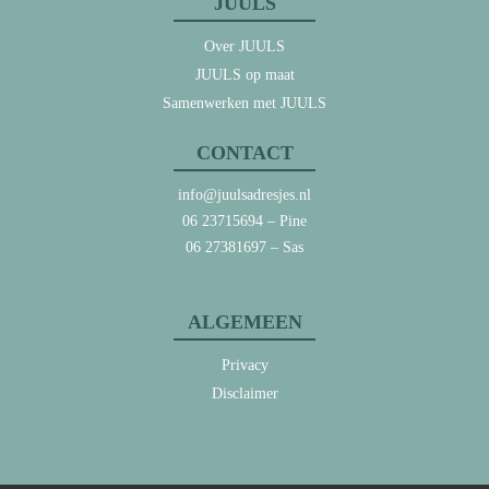
JUULS
Over JUULS
JUULS op maat
Samenwerken met JUULS
CONTACT
info@juulsadresjes.nl
06 23715694
– Pine
06 27381697
– Sas
ALGEMEEN
Privacy
Disclaimer