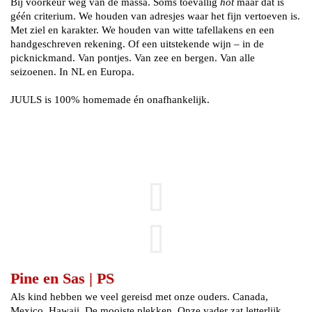
Bij voorkeur weg van de massa. Soms toevallig
hot
maar dat is
géén criterium. We houden van adresjes waar het fijn vertoeven is.
Met ziel en karakter. We houden van witte tafellakens en een
handgeschreven rekening. Of een uitstekende wijn – in de
picknickmand. Van pontjes. Van zee en bergen. Van alle
seizoenen. In NL en Europa.
JUULS is 100% homemade én onafhankelijk.
Pine en Sas | PS
Als kind hebben we veel gereisd met onze ouders. Canada,
Mexico, Hawaii. De mooiste plekken. Onze vader zat letterlijk